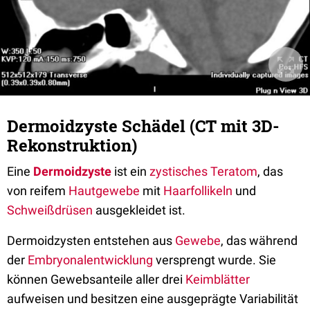
Dermoidzyste Schädel (CT mit 3D-
Rekonstruktion)
Eine
Dermoidzyste
ist ein
zystisches
Teratom
, das
von reifem
Hautgewebe
mit
Haarfollikeln
und
Schweißdrüsen
ausgekleidet ist.
Dermoidzysten entstehen aus
Gewebe
, das während
der
Embryonalentwicklung
versprengt wurde. Sie
können Gewebsanteile aller drei
Keimblätter
aufweisen und besitzen eine ausgeprägte Variabilität