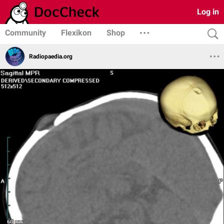
Log in
Community
Flexikon
Shop
Radiopaedia.org