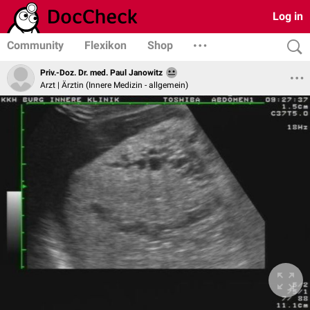
Log in
Community
Flexikon
Shop
Priv.-Doz. Dr. med. Paul Janowitz
Arzt | Ärztin (Innere Medizin - allgemein)