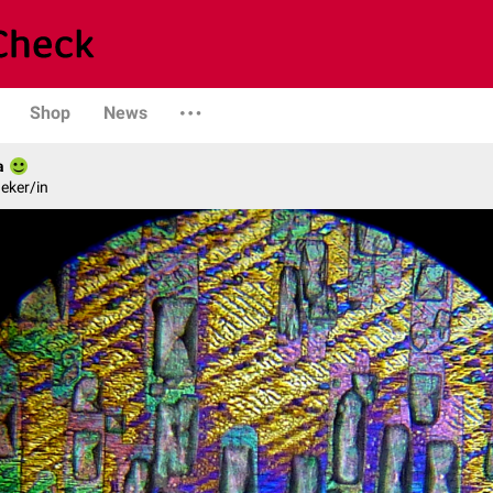
Shop
News
a
eker/in