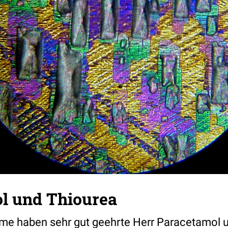
l und Thiourea
me haben sehr gut geehrte Herr Paracetamol 