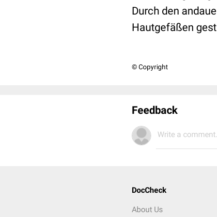
Durch den andauer
Hautgefäßen gestö
© Copyright
Feedback
Write a comment.
DocCheck
About Us