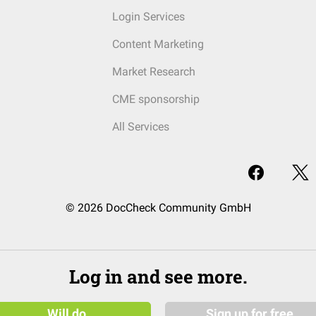
Login Services
Content Marketing
Market Research
CME sponsorship
All Services
© 2026 DocCheck Community GmbH
Log in and see more.
Will do
Sign up for free