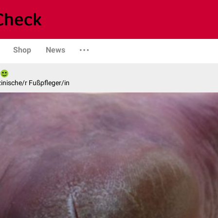
Shop
News
inische/r Fußpfleger/in