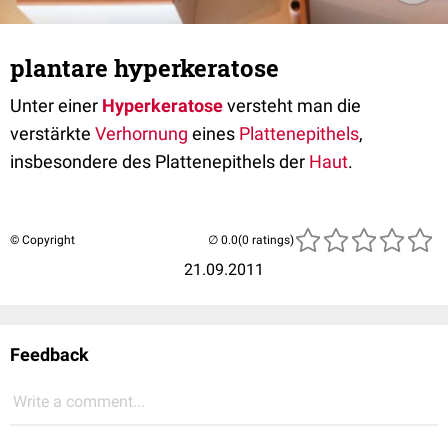
plantare hyperkeratose
Unter einer
Hyperkeratose
versteht man die
verstärkte
Verhornung
eines
Plattenepithels
,
insbesondere des Plattenepithels der
Haut
.
© Copyright
(0 ratings)
21.09.2011
Feedback
Write a comment...