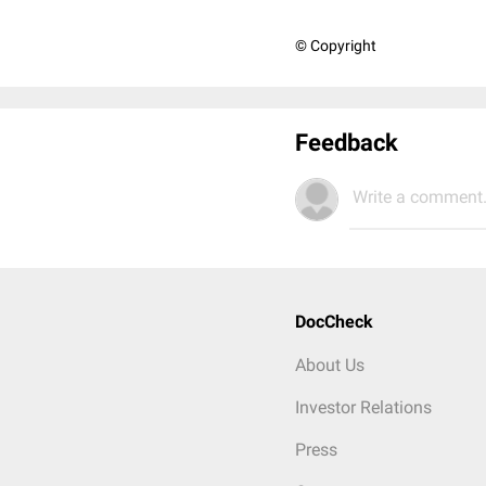
© Copyright
Feedback
Write a comment.
DocCheck
About Us
Investor Relations
Press