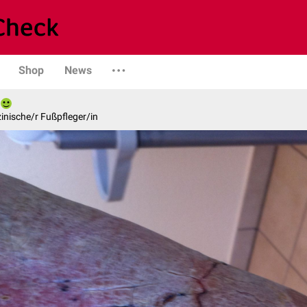
Shop
News
inische/r Fußpfleger/in