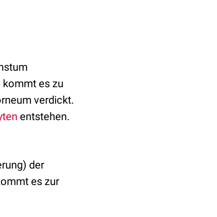
chstum
h kommt es zu
rneum verdickt.
yten
entstehen.
erung) der
 kommt es zur