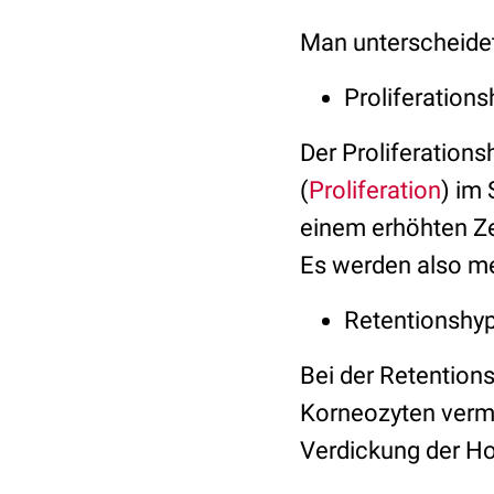
Man unterscheide
Proliferation
Der Proliferation
(
Proliferation
) im
einem erhöhten Ze
Es werden also m
Retentionshy
Bei der Retention
Korneozyten vermi
Verdickung der Ho