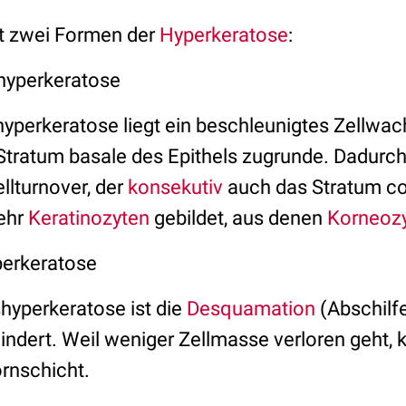
t zwei Formen der
Hyperkeratose
:
shyperkeratose
shyperkeratose liegt ein beschleunigtes Zellwa
 Stratum basale des Epithels zugrunde. Dadurc
llturnover, der
konsekutiv
auch das Stratum co
ehr
Keratinozyten
gebildet, aus denen
Korneoz
perkeratose
shyperkeratose ist die
Desquamation
(Abschilf
ndert. Weil weniger Zellmasse verloren geht,
rnschicht.