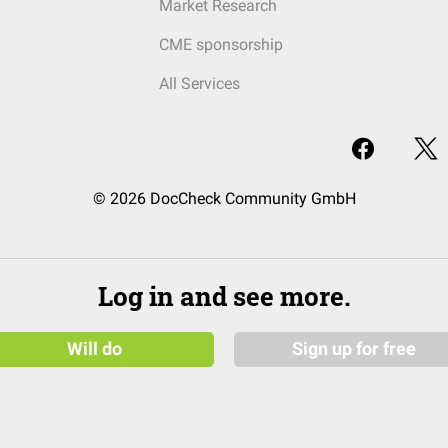
Market Research
CME sponsorship
All Services
© 2026 DocCheck Community GmbH
Log in and see more.
Will do
Sign up for free