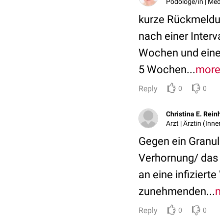
Podologe/in | Med
kurze Rückmeldun
nach einer Interv
Wochen und einer
5 Wochen...
mor
Reply
0
0
Christina E. Rein
Arzt | Ärztin (Inn
Gegen ein Granul
Verhornung/ das A
an eine infiziert
zunehmenden...
Reply
0
0