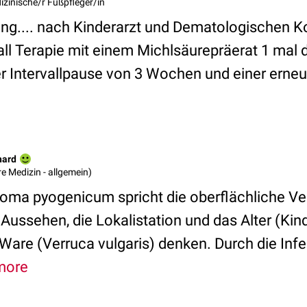
izinische/r Fußpfleger/in
g.... nach Kinderarzt und Dematologischen Kon
all Terapie mit einem Michlsäurepräerat 1 mal 
 Intervallpause von 3 Wochen und einer erneut
e
hard
ere Medizin - allgemein)
oma pyogenicum spricht die oberflächliche Ve
ussehen, die Lokalistation und das Alter (Kind
e Ware (Verruca vulgaris) denken. Durch die Inf
more