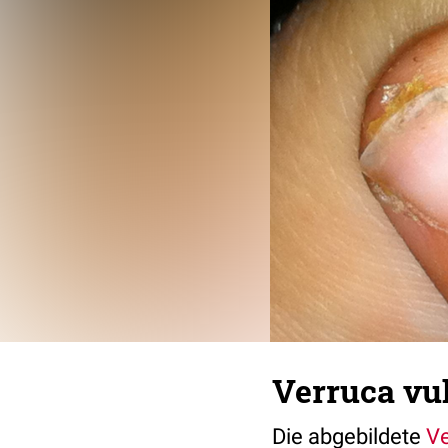
Verruca vu
Die abgebildete
Ve