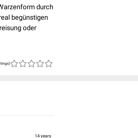
e Warzenform durch
real begünstigen
ereisung oder
atings)
14 years