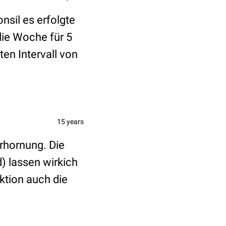
sil es erfolgte
die Woche für 5
en Intervall von
15 years
rhornung. Die
) lassen wirkich
ektion auch die