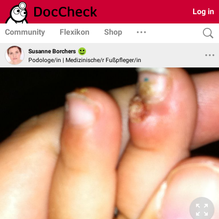
Log in
Community
Flexikon
Shop
Susanne Borchers
Podologe/in | Medizinische/r Fußpfleger/in