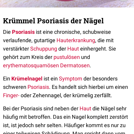
Krümmel Psoriasis der Nägel
Die
Psoriasis
ist eine chronische, schubweise
verlaufende, gutartige
Hauterkrankung
, die mit
verstärkter
Schuppung
der
Haut
einhergeht. Sie
gehört zum Kreis der
pustulösen
und
erythematosquamösen
Dermatosen
.
Ein
Krümelnagel
ist ein
Symptom
der besonders
schweren
Psoriasis
. Es handelt sich hierbei um einen
Finger-
oder Zehennagel, der krümelig zerfällt.
Bei der Psoriasis sind neben der
Haut
die Nägel sehr
häufig mit betroffen. Das ein Nagel komplett zerstört
ist, ist jedoch sehr selten. Häufiger kommt es nur zu
einer teilweisen Schädigung. Man spricht dann vom