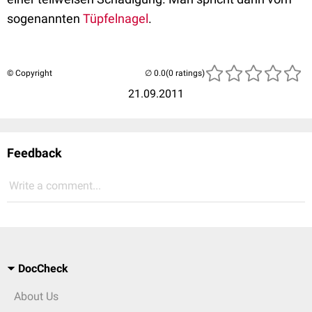
sogenannten
Tüpfelnagel
.
© Copyright
(0 ratings)
21.09.2011
Feedback
Write a comment...
DocCheck
About Us