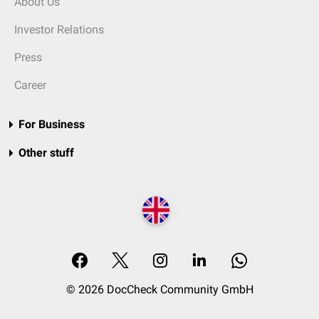
About Us
Investor Relations
Press
Career
For Business
Other stuff
© 2026 DocCheck Community GmbH