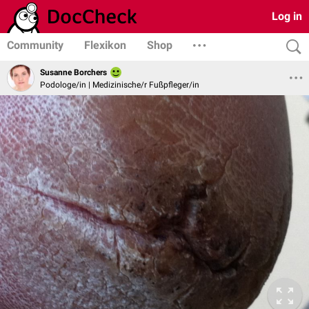
Log in
Community
Flexikon
Shop
Susanne Borchers
Podologe/in | Medizinische/r Fußpfleger/in