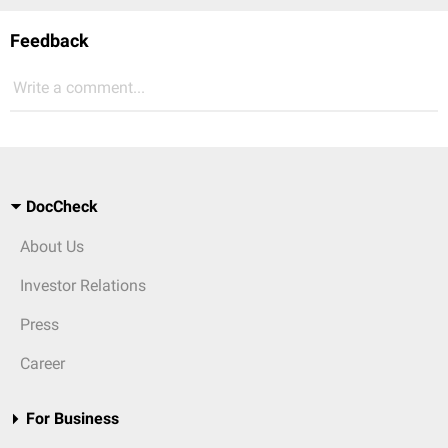
Feedback
Write a comment...
DocCheck
About Us
Investor Relations
Press
Career
For Business