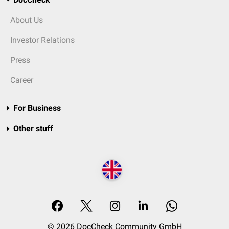
About Us
Investor Relations
Press
Career
For Business
Other stuff
© 2026 DocCheck Community GmbH