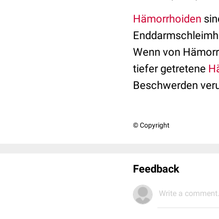
Hämorrhoiden
sin
Enddarmschleimha
Wenn von Hämorrho
tiefer getretene
H
Beschwerden veru
© Copyright
Feedback
Write a comment.