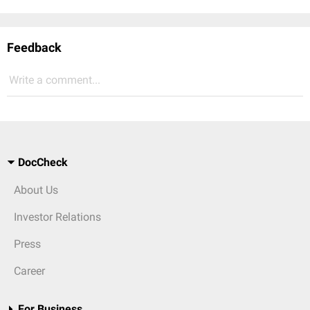
Feedback
Write a comment...
DocCheck
About Us
Investor Relations
Press
Career
For Business