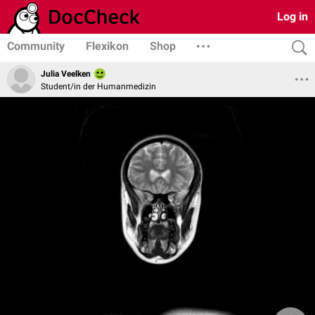
Log in
Community
Flexikon
Shop
Julia Veelken
Student/in der Humanmedizin