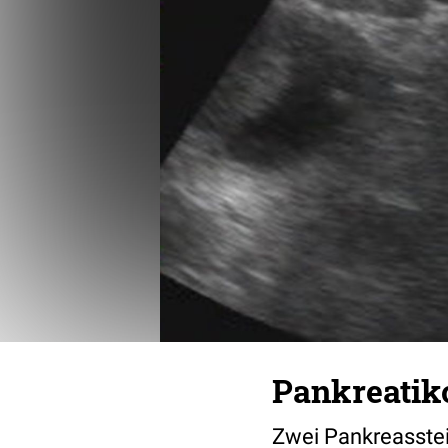
Pankreatiko
Zwei Pankreasstein