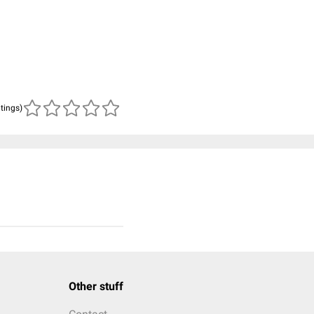
atings)
Other stuff