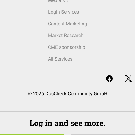
Media Kit
Login Services
Content Marketing
Market Research
CME sponsorship
All Services
© 2026 DocCheck Community GmbH
Log in and see more.