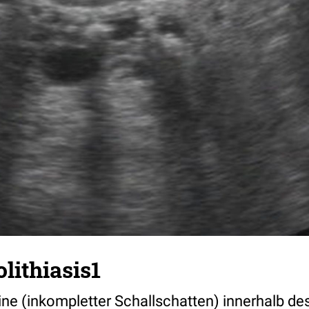
lithiasis1
e (inkompletter Schallschatten) innerhalb des 