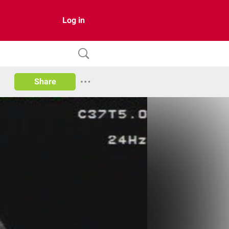
Log in
Share