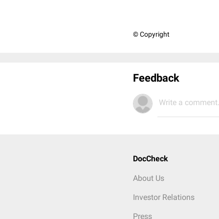
© Copyright
Feedback
Write a comment.
DocCheck
About Us
Investor Relations
Press