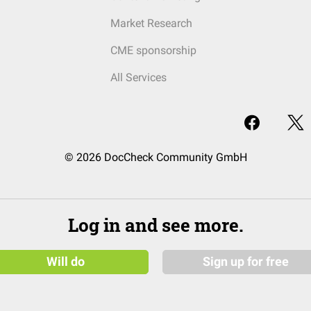
Market Research
CME sponsorship
All Services
© 2026 DocCheck Community GmbH
Log in and see more.
Will do
Sign up for free