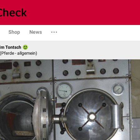
Shop
News
elm Tontsch
 (Pferde - allgemein)