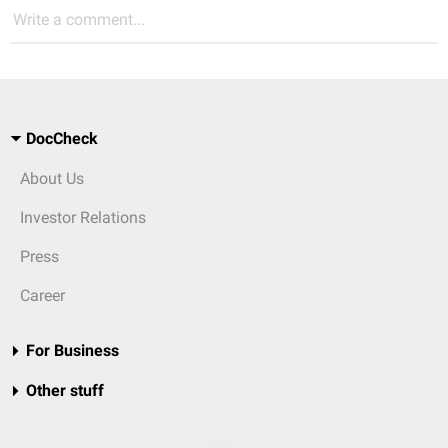
Write a comment...
DocCheck
About Us
Investor Relations
Press
Career
For Business
Other stuff