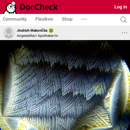
Log in
Community
Flexikon
Shop
Jindrich Makovička
Angestellte/r Apotheker/in