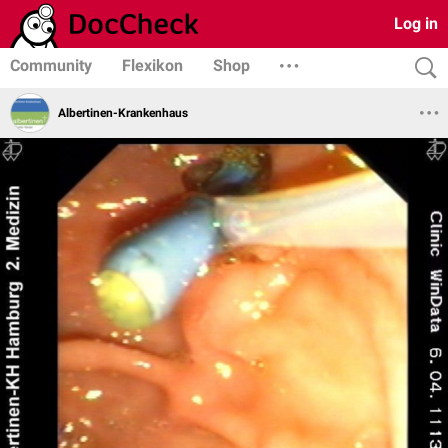
Log in
Community
Flexikon
Shop
Albertinen-Krankenhaus