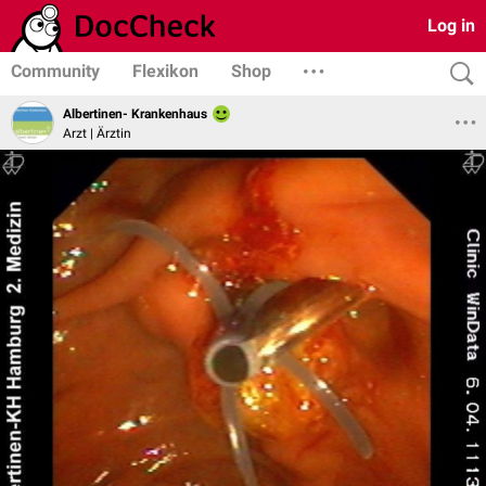
Log in
Community
Flexikon
Shop
Albertinen- Krankenhaus
Arzt | Ärztin