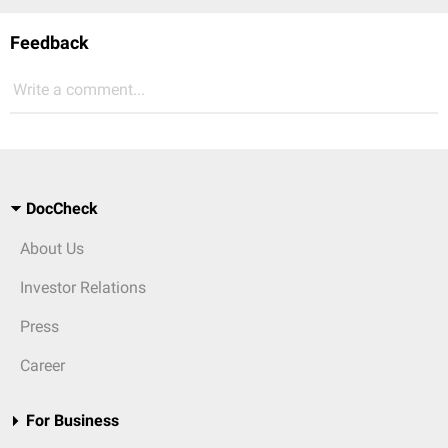
Feedback
Write a comment...
DocCheck
About Us
Investor Relations
Press
Career
For Business