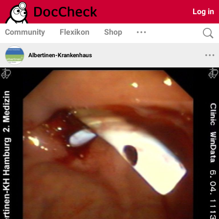
Log in
Community
Flexikon
Shop
Albertinen-Krankenhaus