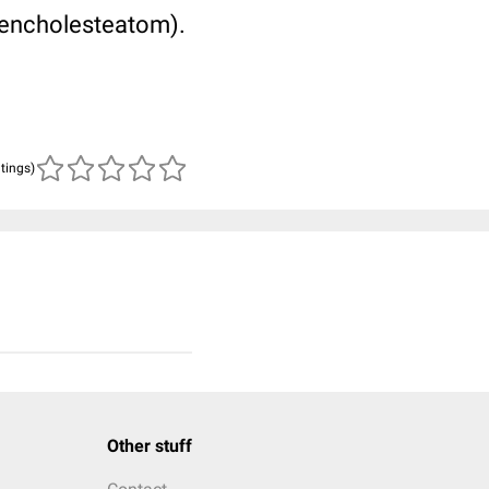
sencholesteatom).
atings)
Other stuff