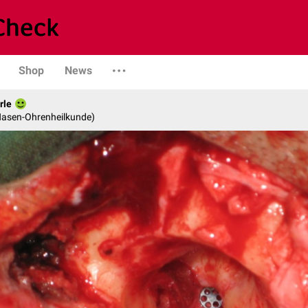
Shop
News
rle
-Nasen-Ohrenheilkunde)