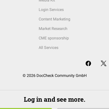
Media Kit
Login Services
Content Marketing
Market Research
CME sponsorship
All Services
© 2026 DocCheck Community GmbH
Log in and see more.