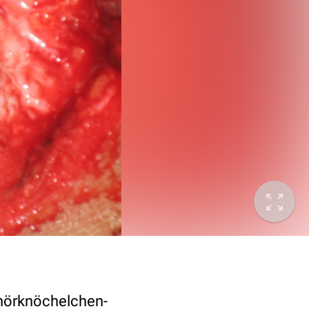
ehörknöchelchen-