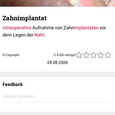
Zahnimplantat
Intraoperative
Aufnahme von Zahn
implantaten
vor
dem Legen der
Naht
.
© Copyright
(0 ratings)
09.08.2008
Feedback
Write a comment...