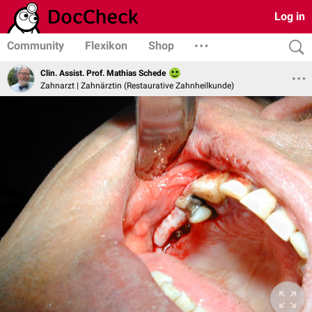
Log in
Community
Flexikon
Shop
Clin. Assist. Prof. Mathias Schede
Zahnarzt | Zahnärztin (Restaurative Zahnheilkunde)