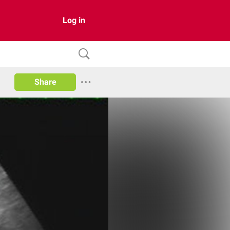
Log in
Share