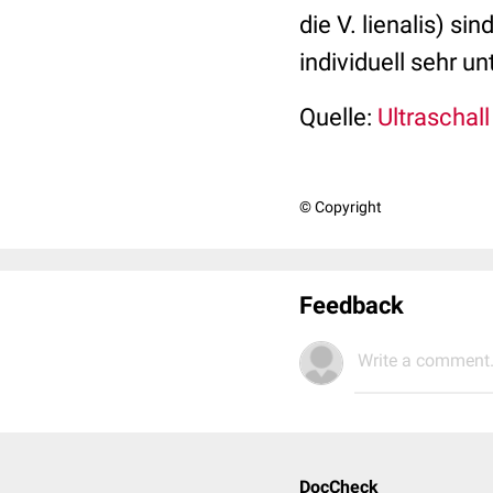
die V. lienalis) s
individuell sehr un
Quelle:
Ultraschal
© Copyright
Feedback
Write a comment.
DocCheck