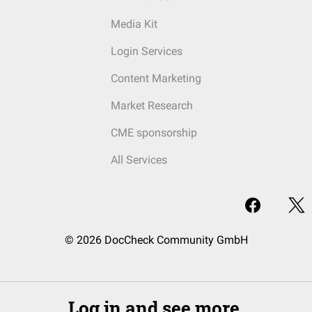
Media Kit
Login Services
Content Marketing
Market Research
CME sponsorship
All Services
© 2026 DocCheck Community GmbH
Log in and see more.