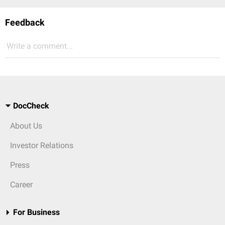
Feedback
Write a comment...
DocCheck
About Us
Investor Relations
Press
Career
For Business