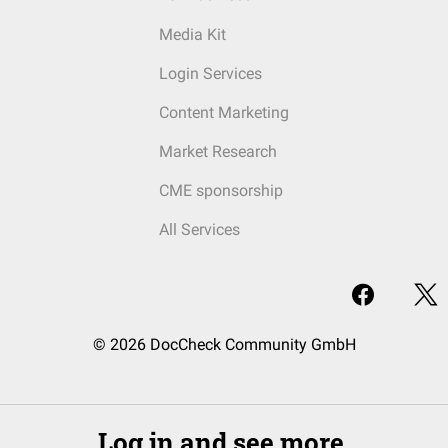
Media Kit
Login Services
Content Marketing
Market Research
CME sponsorship
All Services
© 2026 DocCheck Community GmbH
Log in and see more.