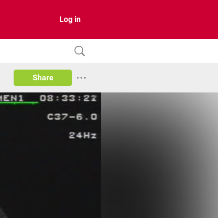
Log in
Share