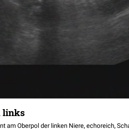
 links
 am Oberpol der linken Niere, echoreich, Sch