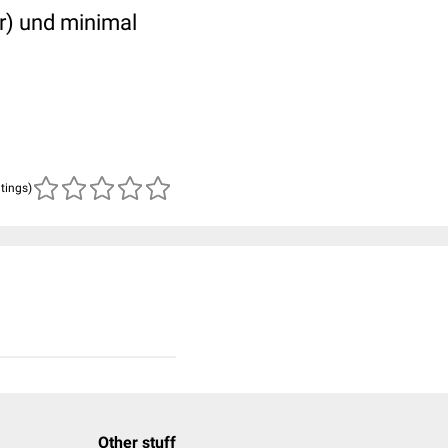
or) und minimal
atings)
Other stuff