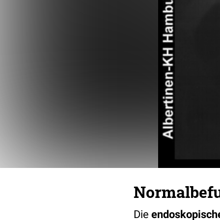
Normalbef
Die
endoskopische