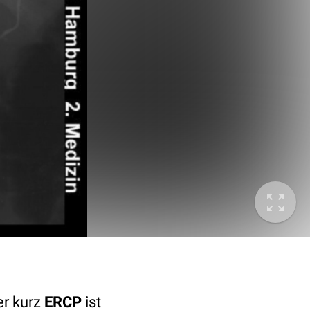
r kurz
ERCP
ist