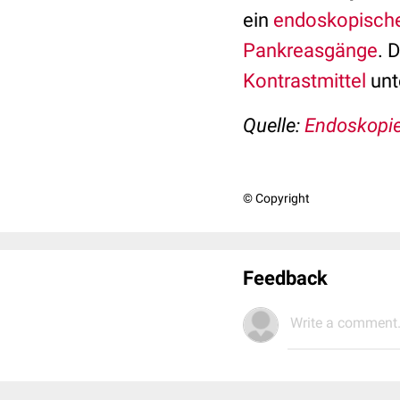
ein
endoskopisch
Pankreasgänge
. 
Kontrastmittel
unt
Quelle:
Endoskopie
© Copyright
Feedback
Write a comment.