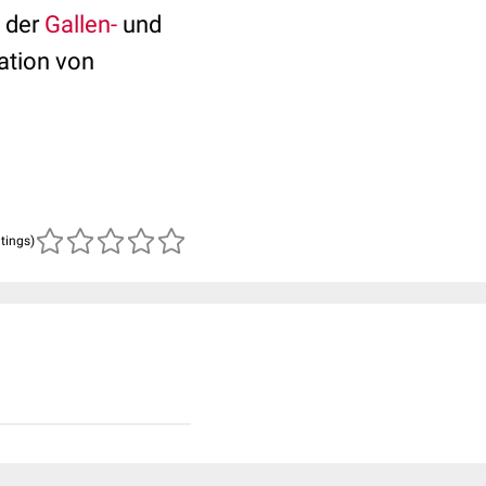
 der
Gallen-
und
kation von
atings)