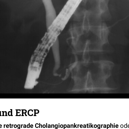
und ERCP
 retrograde Cholangiopankreatikographie
ode