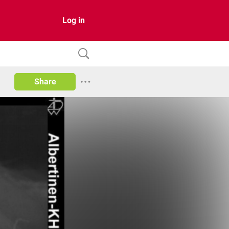
Log in
Share