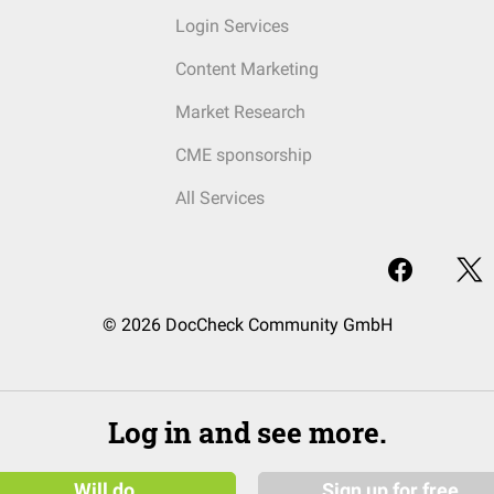
Login Services
Content Marketing
Market Research
CME sponsorship
All Services
© 2026 DocCheck Community GmbH
Log in and see more.
Will do
Sign up for free