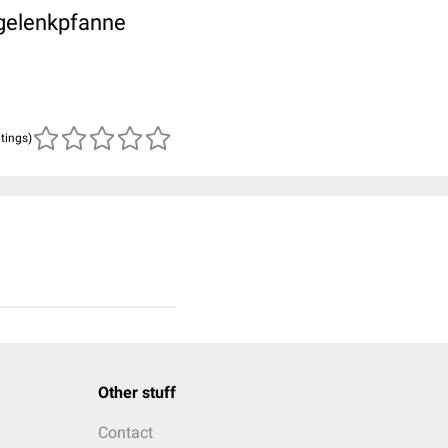
tgelenkpfanne
atings)
Other stuff
Contact