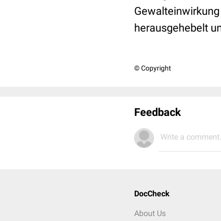
Gewalteinwirkung 
herausgehebelt un
© Copyright
Feedback
Write a comment.
DocCheck
About Us