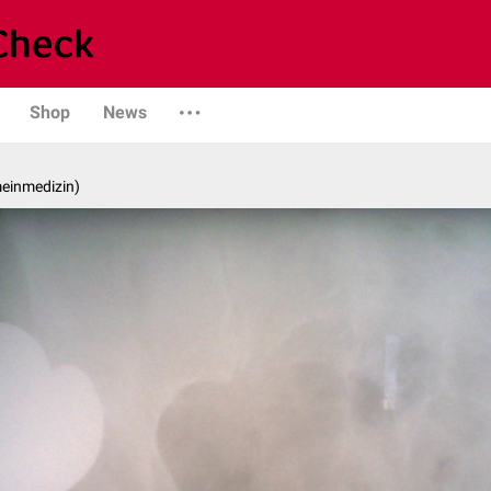
Shop
News
emeinmedizin)