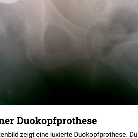
iner Duokopfprothese
enbild zeigt eine luxierte Duokopfprothese. Du