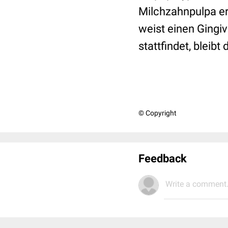
Milchzahnpulpa er
weist einen Gingi
stattfindet, bleib
© Copyright
Feedback
Write a comment.