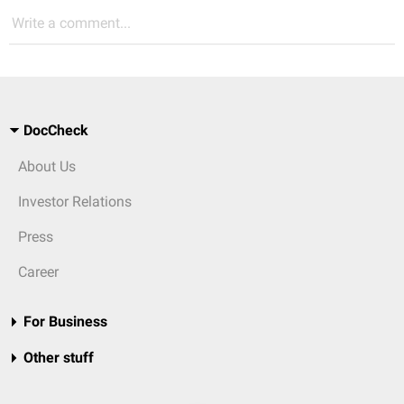
Write a comment...
DocCheck
About Us
Investor Relations
Press
Career
For Business
Other stuff