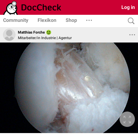
Log in
Community
Flexikon
Shop
Matthias Forche
Mitarbeiter/in Industrie | Agentur