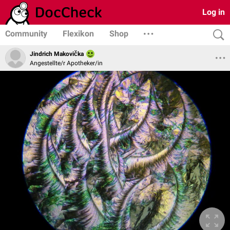
Log in
Community
Flexikon
Shop
Jindrich Makovička
Angestellte/r Apotheker/in