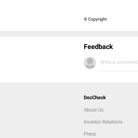
© Copyright
Feedback
Write a comment.
DocCheck
About Us
Investor Relations
Press