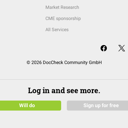
Market Research
CME sponsorship
All Services
© 2026 DocCheck Community GmbH
Log in and see more.
Will do
Sign up for free