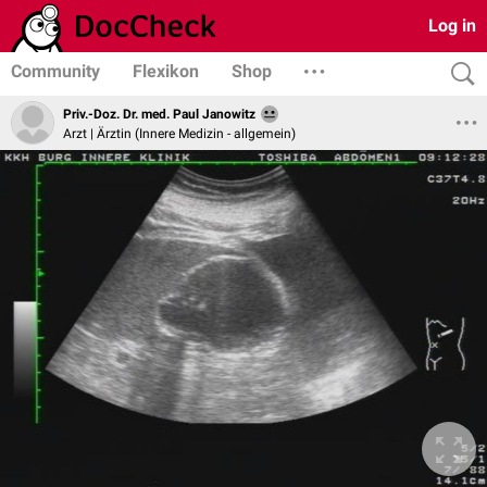
Log in
Community
Flexikon
Shop
Priv.-Doz. Dr. med. Paul Janowitz
Arzt | Ärztin (Innere Medizin - allgemein)