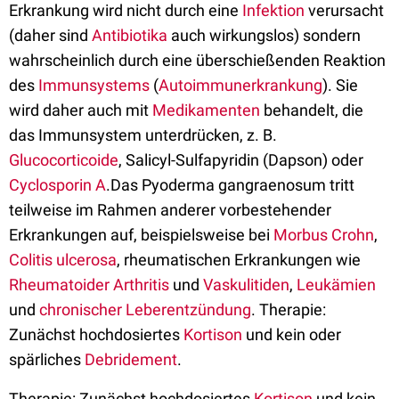
Erkrankung wird nicht durch eine
Infektion
verursacht
(daher sind
Antibiotika
auch wirkungslos) sondern
wahrscheinlich durch eine überschießenden Reaktion
des
Immunsystems
(
Autoimmunerkrankung
). Sie
wird daher auch mit
Medikamenten
behandelt, die
das Immunsystem unterdrücken, z. B.
Glucocorticoide
, Salicyl-Sulfapyridin (Dapson) oder
Cyclosporin A
.Das Pyoderma gangraenosum tritt
teilweise im Rahmen anderer vorbestehender
Erkrankungen auf, beispielsweise bei
Morbus Crohn
,
Colitis ulcerosa
, rheumatischen Erkrankungen wie
Rheumatoider Arthritis
und
Vaskulitiden
,
Leukämien
und
chronischer Leberentzündung
. Therapie:
Zunächst hochdosiertes
Kortison
und kein oder
spärliches
Debridement
.
Therapie: Zunächst hochdosiertes
Kortison
und kein