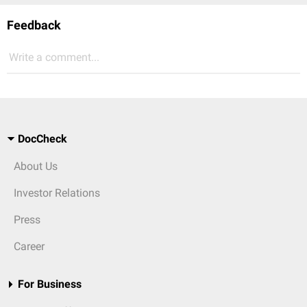
Feedback
Write a comment...
DocCheck
About Us
Investor Relations
Press
Career
For Business