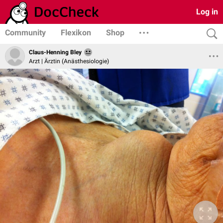
Log in
Community
Flexikon
Shop
Claus-Henning Bley
Arzt | Ärztin (Anästhesiologie)