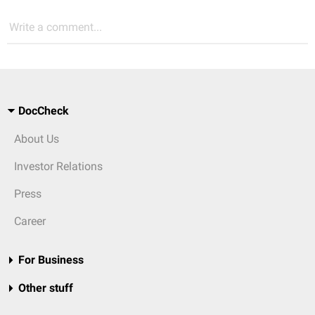
Write a comment...
DocCheck
About Us
Investor Relations
Press
Career
For Business
Other stuff