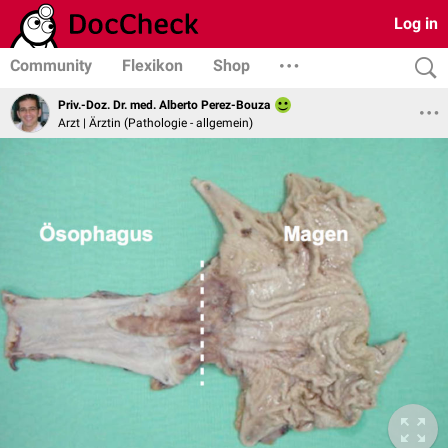
Log in
Community
Flexikon
Shop
Priv.-Doz. Dr. med. Alberto Perez-Bouza
Arzt | Ärztin (Pathologie - allgemein)