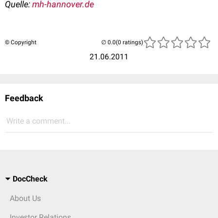
Quelle:
mh-hannover.de
© Copyright
(0 ratings)
21.06.2011
Feedback
Write a comment...
DocCheck
About Us
Investor Relations