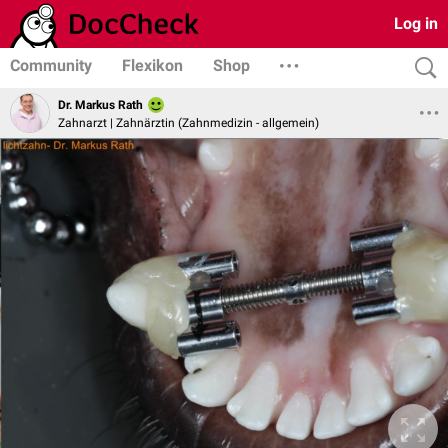
Log in
Community
Flexikon
Shop
Dr. Markus Rath
Zahnarzt | Zahnärztin (Zahnmedizin - allgemein)