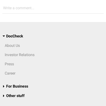
Write a comment...
DocCheck
About Us
Investor Relations
Press
Career
For Business
Other stuff