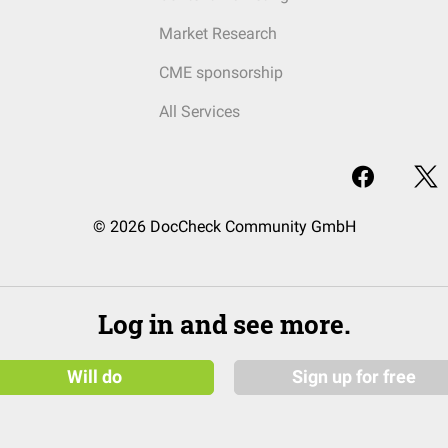
Market Research
CME sponsorship
All Services
© 2026 DocCheck Community GmbH
Log in and see more.
Will do
Sign up for free