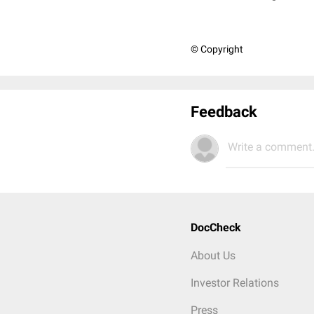
© Copyright
Feedback
Write a comment.
DocCheck
About Us
Investor Relations
Press