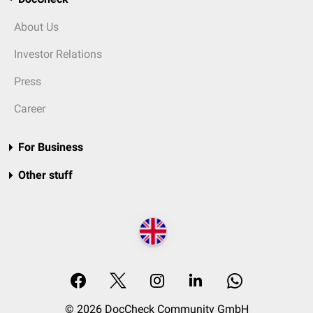
About Us
Investor Relations
Press
Career
For Business
Other stuff
© 2026 DocCheck Community GmbH