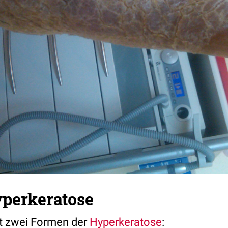
yperkeratose
t zwei Formen der
Hyperkeratose
: