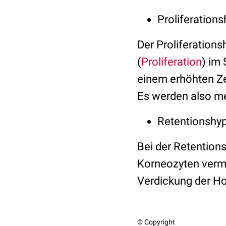
Proliferation
Der Proliferation
(
Proliferation
) im
einem erhöhten Ze
Es werden also m
Retentionshy
Bei der Retention
Korneozyten vermi
Verdickung der Ho
© Copyright