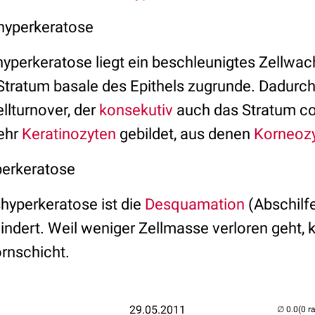
shyperkeratose
shyperkeratose liegt ein beschleunigtes Zellwa
 Stratum basale des Epithels zugrunde. Dadurc
llturnover, der
konsekutiv
auch das Stratum co
ehr
Keratinozyten
gebildet, aus denen
Korneoz
perkeratose
shyperkeratose ist die
Desquamation
(Abschilf
ndert. Weil weniger Zellmasse verloren geht,
rnschicht.
29.05.2011
(0 r