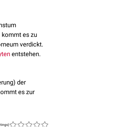
chstum
h kommt es zu
rneum verdickt.
yten
entstehen.
erung) der
 kommt es zur
atings)