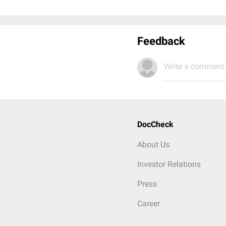
Feedback
Write a comment.
DocCheck
About Us
Investor Relations
Press
Career