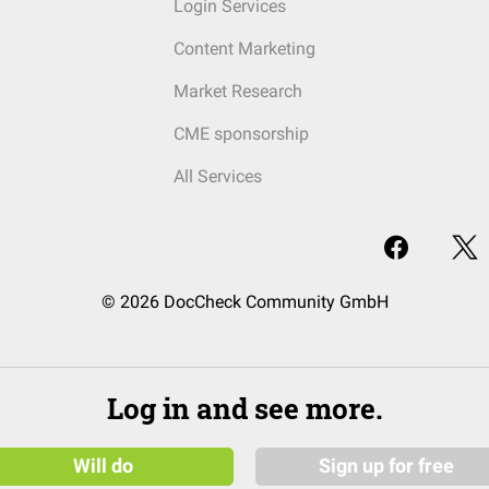
Login Services
Content Marketing
Market Research
CME sponsorship
All Services
© 2026 DocCheck Community GmbH
Log in and see more.
Will do
Sign up for free