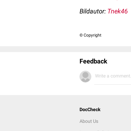
Bildautor:
Tnek46
© Copyright
Feedback
Write a comment.
DocCheck
About Us