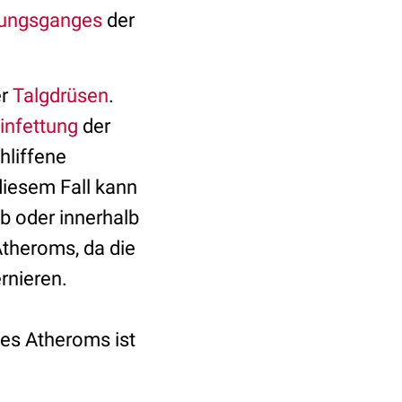
ungsganges
der
er
Talgdrüsen
.
infettung
der
hliffene
diesem Fall kann
b oder innerhalb
Atheroms, da die
rnieren.
des Atheroms ist