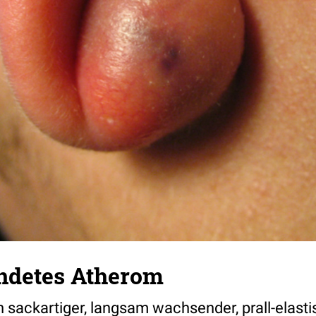
ndetes Atherom
in sackartiger, langsam wachsender, prall-elast