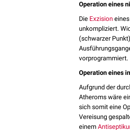
Operation eines n
Die
Exzision
eines
unkompliziert. Wic
(schwarzer Punkt
Ausführungsganges
vorprogrammiert.
Operation eines i
Aufgrund der dur
Atheroms wäre ein
sich somit eine O
Vereisung gespalte
einem
Antiseptik