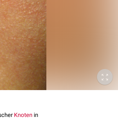
ischer
Knoten
in