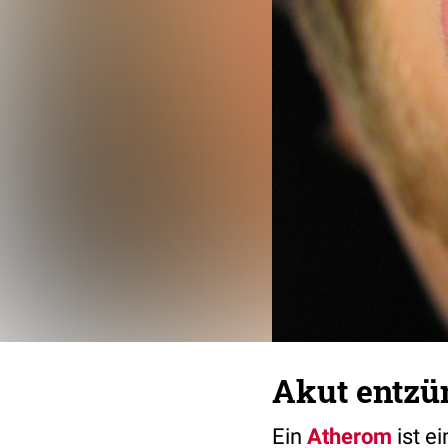
Akut entzü
Ein
Atherom
ist e