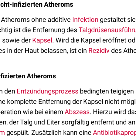
icht-infizierten Atheroms
 Atheroms ohne additive
Infektion
gestaltet sic
htig ist die Entfernung des
Talgdrüsenausführ
) sowie der
Kapsel
. Wird die Kapsel eröffnet od
 in der Haut belassen, ist ein
Rezidiv
des Athe
nfizierten Atheroms
ch den
Entzündungsprozess
bedingten teigigen
e komplette Entfernung der Kapsel nicht mögli
peration wie bei einem
Abszess
. Hierzu wird d
n, der Talg und Eiter sorgfältig entfernt und a
um
gespült. Zusätzlich kann eine
Antibiotikapro