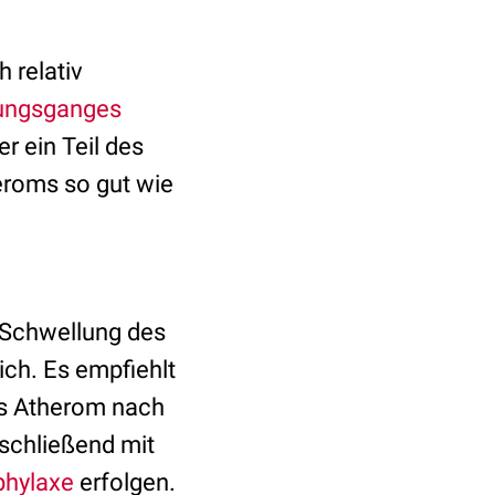
h relativ
ungsganges
er ein Teil des
roms so gut wie
 Schwellung des
ch. Es empfiehlt
as Atherom nach
nschließend mit
phylaxe
erfolgen.