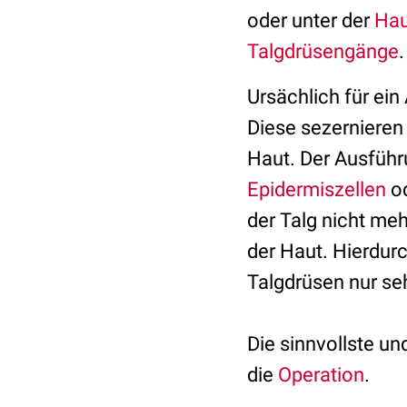
oder unter der
Hau
Talgdrüsengänge
.
Ursächlich für ei
Diese sezerniere
Haut. Der Ausführ
Epidermiszellen
od
der Talg nicht me
der Haut. Hierdur
Talgdrüsen nur se
Die sinnvollste u
die
Operation
.