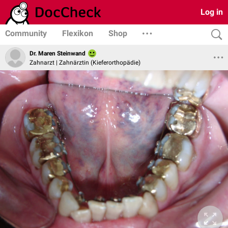
Log in
Community
Flexikon
Shop
Dr. Maren Steinwand
Zahnarzt | Zahnärztin (Kieferorthopädie)