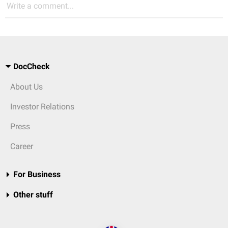
Write a comment...
DocCheck
About Us
Investor Relations
Press
Career
For Business
Other stuff