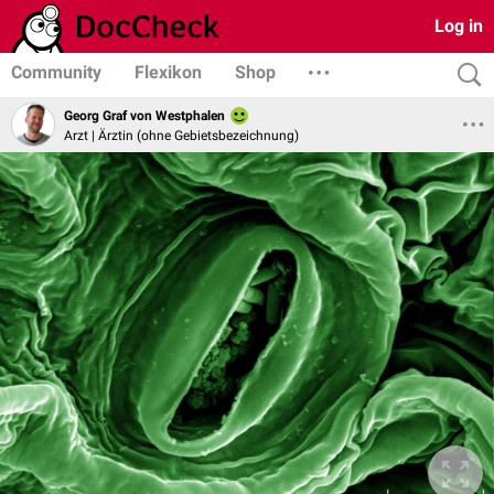
Log in
Community
Flexikon
Shop
Georg Graf von Westphalen
Arzt | Ärztin (ohne Gebietsbezeichnung)