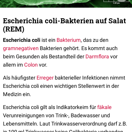
Escherichia coli-Bakterien auf Salat
(REM)
Escherichia coli
ist ein
Bakterium
, das zu den
gramnegativen
Bakterien gehört. Es kommt auch
beim Gesunden als Bestandteil der
Darmflora
vor
allem im
Colon
vor.
Als häufigster
Erreger
bakterieller Infektionen nimmt
Escherichia coli einen wichtigen Stellenwert in der
Medizin ein.
Escherichia coli gilt als Indikatorkeim für
fäkale
Verunreinigungen von Trink-, Badewasser und
Lebensmitteln. Laut Trinkwasserverordnung darf z.B.
in 100 ml Trinkwasser keine Colibakterie vorhanden