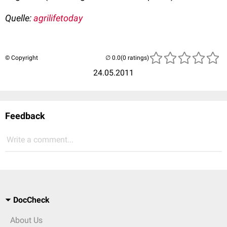
Quelle:
agrilifetoday
© Copyright
(0 ratings)
24.05.2011
Feedback
Write a comment...
DocCheck
About Us