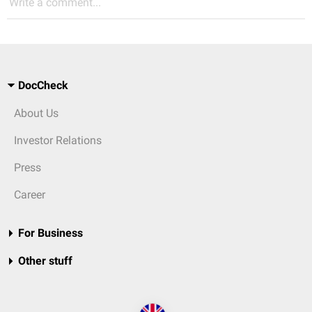
Write a comment...
DocCheck
About Us
Investor Relations
Press
Career
For Business
Other stuff